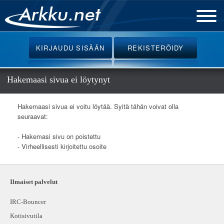
Etusivu
KIRJAUDU
SISÄÄN
REKISTERÖIDY
Uutiset
Palvelut
Hakemaasi sivua ei löytynyt
Ohjeet
Hakemaasi sivua ei voitu löytää. Syitä tähän voivat olla
Keskustelu
seuraavat:
Webmail
- Hakemasi sivu on poistettu
- Virheellisesti kirjoitettu osoite
Oikotiet
Ilmaiset palvelut
IRC-Bouncer
Kotisivutila