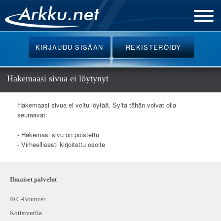
Etusivu
KIRJAUDU
SISÄÄN
REKISTERÖIDY
Uutiset
Palvelut
Hakemaasi sivua ei löytynyt
Ohjeet
Hakemaasi sivua ei voitu löytää. Syitä tähän voivat olla
Keskustelu
seuraavat:
Webmail
- Hakemasi sivu on poistettu
- Virheellisesti kirjoitettu osoite
Oikotiet
Ilmaiset palvelut
IRC-Bouncer
Kotisivutila